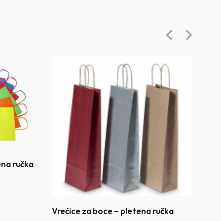
ena ručka
Vrećice za boce – pletena ručka
Sta