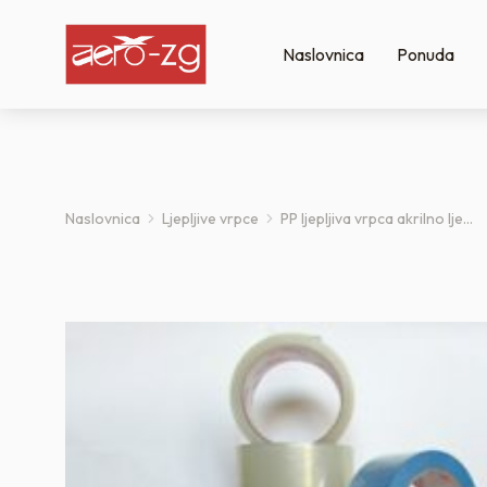
Naslovnica
Ponuda
Naslovnica
Ljepljive vrpce
PP ljepljiva vrpca akrilno lje…
You are here: