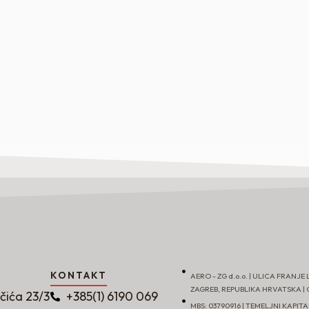
KONTAKT
AERO - ZG d.o.o. | ULICA FRANJE 
ZAGREB, REPUBLIKA HRVATSKA | OI
učića 23/3
+385(1) 6190 069
MBS: 03790916 | TEMELJNI KAPITAL