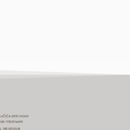
LUČIĆA 23/3 | 10000
B: 17325116695
: 183.025 EUR