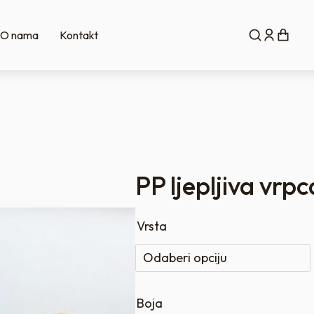
O nama
Kontakt
PP ljepljiva vrpc
Vrsta
Boja