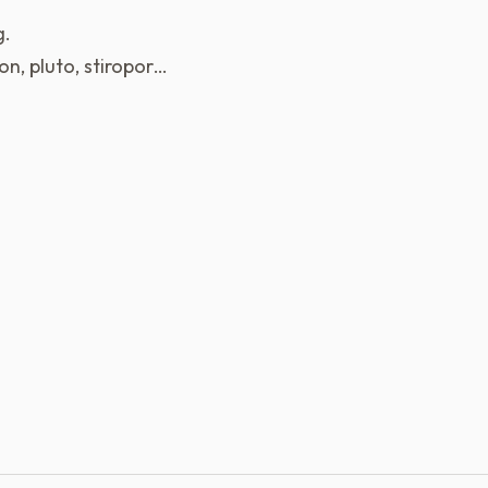
g.
ton, pluto, stiropor…