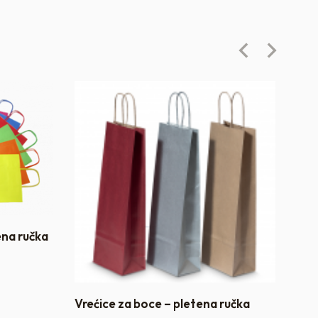
ena ručka
Vrećice za boce – pletena ručka
Sta