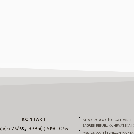
KONTAKT
AERO - ZG d.o.o. | ULICA FRANJE 
ZAGREB, REPUBLIKA HRVATSKA | OI
učića 23/3
+385(1) 6190 069
MBS: 03790916 | TEMELJNI KAPITAL