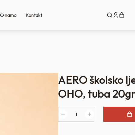
O nama
Kontakt
AERO školsko lj
OHO, tuba 20gr