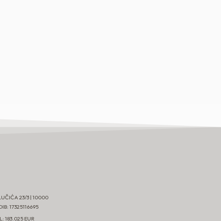
LUČIĆA 23/3 | 10000
B: 17325116695
: 183.025 EUR