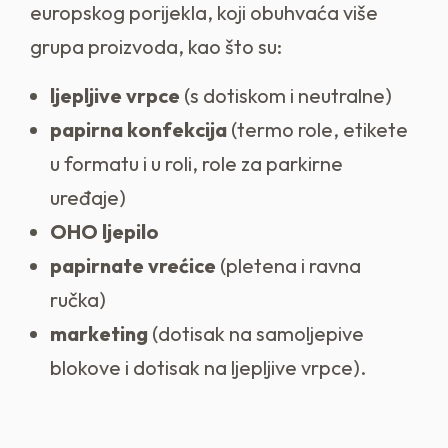
europskog porijekla, koji obuhvaća više
grupa proizvoda, kao što su:
ljepljive vrpce
(s dotiskom i neutralne)
papirna konfekcija
(termo role, etikete
u formatu i u roli, role za parkirne
uređaje)
OHO ljepilo
papirnate vrećice
(pletena i ravna
ručka)
marketing
(dotisak na samoljepive
blokove i dotisak na ljepljive vrpce).