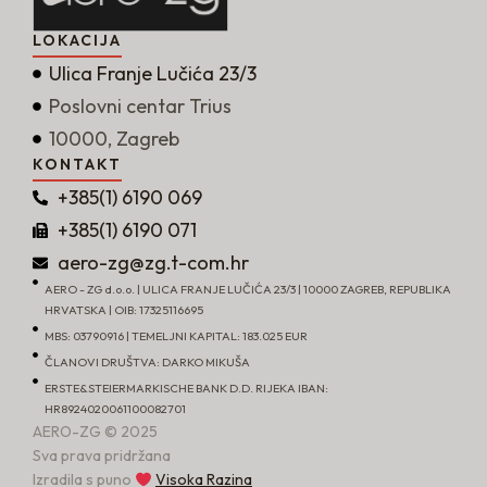
LOKACIJA
Ulica Franje Lučića 23/3
Poslovni centar Trius
10000, Zagreb
KONTAKT
+385(1) 6190 069
+385(1) 6190 071
aero-zg@zg.t-com.hr
AERO - ZG d.o.o. | ULICA FRANJE LUČIĆA 23/3 | 10000 ZAGREB, REPUBLIKA
HRVATSKA | OIB: 17325116695
MBS: 03790916 | TEMELJNI KAPITAL: 183.025 EUR
ČLANOVI DRUŠTVA: DARKO MIKUŠA
ERSTE&STEIERMARKISCHE BANK D.D. RIJEKA IBAN:
HR8924020061100082701
AERO-ZG © 2025
Sva prava pridržana
Izradila s puno
Visoka Razina