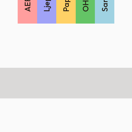
AERO-ZG
AERO-ZG posluje od 1991. godine na
području Hrvatske. Uz prodaju