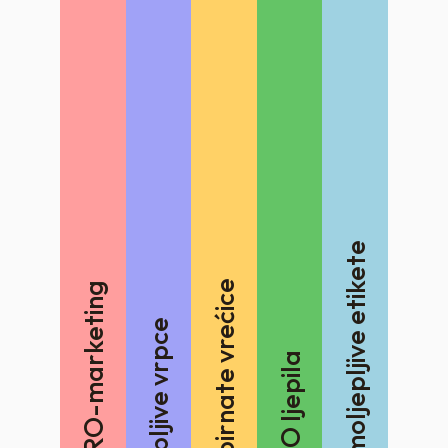
Samoljepljive etikete
Papirnate vrećice
AERO-marketing
Ljepljive vrpce
OHO ljepila