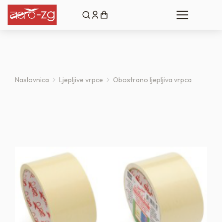
Naslovnica
Ljepljive vrpce
Obostrano ljepljiva vrpca
You are here: