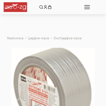
Naslovnica
Ljepljive vrpce
Duct ljepljiva vrpca
You are here: