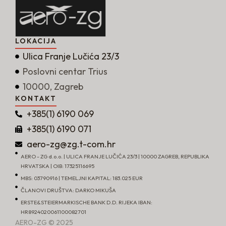
LOKACIJA
Ulica Franje Lučića 23/3
Poslovni centar Trius
10000, Zagreb
KONTAKT
+385(1) 6190 069
+385(1) 6190 071
aero-zg@zg.t-com.hr
AERO - ZG d.o.o. | ULICA FRANJE LUČIĆA 23/3 | 10000 ZAGREB, REPUBLIKA
HRVATSKA | OIB: 17325116695
MBS: 03790916 | TEMELJNI KAPITAL: 183.025 EUR
ČLANOVI DRUŠTVA: DARKO MIKUŠA
ERSTE&STEIERMARKISCHE BANK D.D. RIJEKA IBAN:
HR8924020061100082701
AERO-ZG © 2025