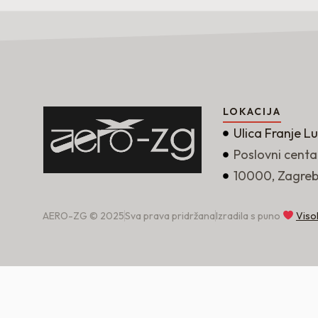
LOKACIJA
Ulica Franje L
Poslovni centa
10000, Zagre
AERO-ZG © 2025
Sva prava pridržana
Izradila s puno
Viso