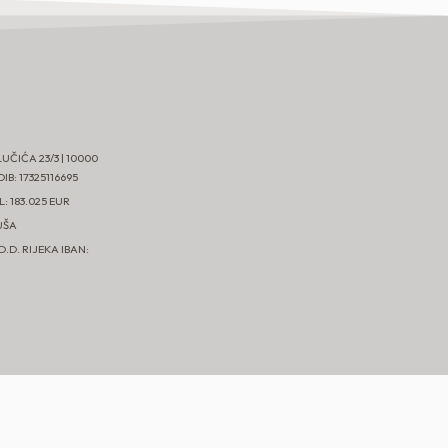
LUČIĆA 23/3 | 10000
B: 17325116695
: 183.025 EUR
UŠA
D. RIJEKA IBAN: