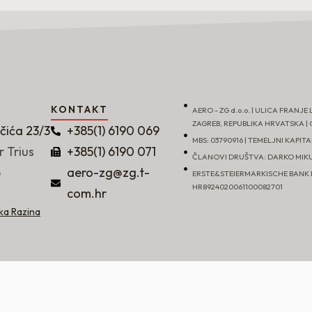
KONTAKT
AERO - ZG d.o.o. | ULICA FRANJE 
ZAGREB, REPUBLIKA HRVATSKA | OI
učića 23/3
+385(1) 6190 069
MBS: 03790916 | TEMELJNI KAPITAL
r Trius
+385(1) 6190 071
ČLANOVI DRUŠTVA: DARKO MIK
b
aero-zg@zg.t-
ERSTE&STEIERMARKISCHE BANK D.
HR8924020061100082701
com.hr
ka Razina